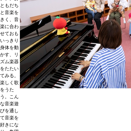
ともだち
と音楽を
きく、音
楽に合わ
せておも
いっきり
身体を動
かす、リ
ズム楽器
をたたい
てみる。
楽しく歌
をうた
う。こん
な音楽遊
びを通し
て音楽を
好きにな