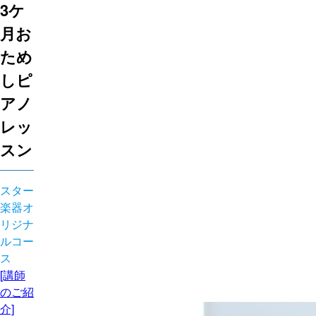
3ケ
月お
ため
しピ
アノ
レッ
スン
スター
楽器オ
リジナ
ルコー
ス
[講師
のご紹
介]