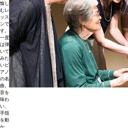
愉し
むレ
ッス
ンで
す。
一度
は弾
いて
みた
いピ
アノ
の名
曲。
音を
味わ
い、
手指
を動
か