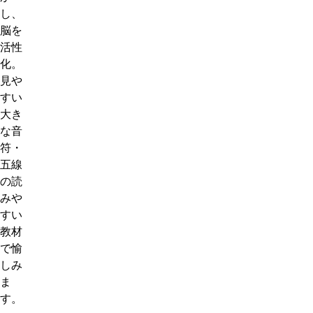
し、
脳を
活性
化。
見や
すい
大き
な音
符・
五線
の読
みや
すい
教材
で愉
しみ
ま
す。