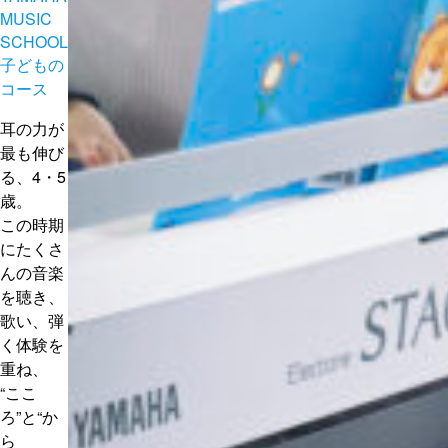
MUSIC
SCHOOL
子どもの
コース
耳の力が
最も伸び
る、4・5
歳。
この時期
にたくさ
んの音楽
を聴き、
歌い、弾
く体験を
重ね、
“ここ
ろ”と“か
ら