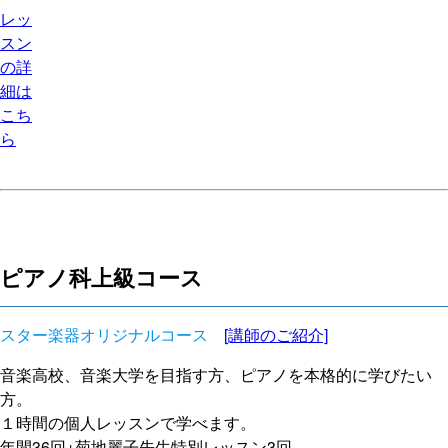
レッ
スン
の詳
細は
こち
ら
ピアノ科上級コース
スター楽器オリジナルコース
[講師のご紹介]
音楽高校、音楽大学を目指す方、ピアノを本格的に学びたい
方。
１時間の個人レッスンで学べます。
年間36回+菊地麗子先生特別レッスン3回。