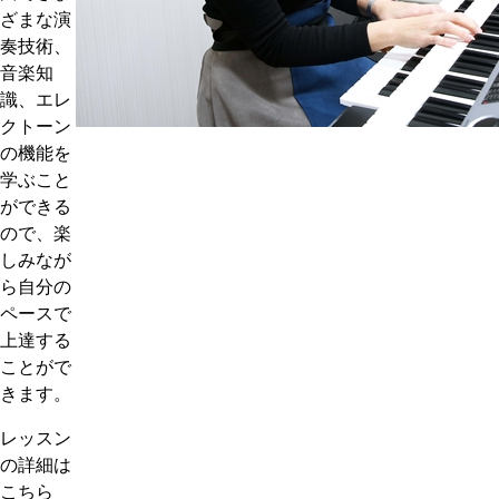
ざまな演
奏技術、
音楽知
識、エレ
クトーン
の機能を
学ぶこと
ができる
ので、楽
しみなが
ら自分の
ペースで
上達する
ことがで
きます。
レッスン
の詳細は
こちら