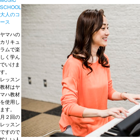
SCHOOL
大人のコ
ース
ヤマハの
カリキュ
ラムで楽
しく学ん
でいけま
す。
レッスン
教材はヤ
マハ教材
を使用し
ます。
月２回の
レッスン
ですので
忙しい人