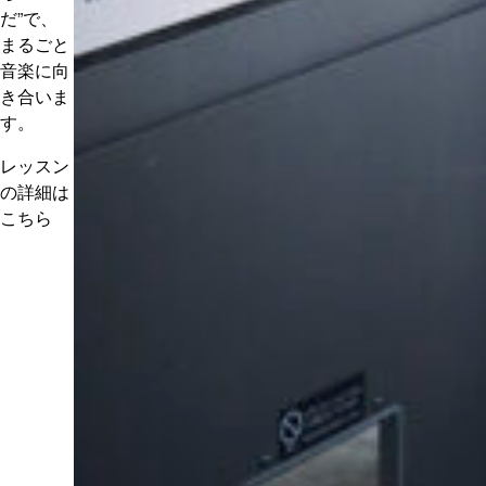
だ”で、
まるごと
音楽に向
き合いま
す。
レッスン
の詳細は
こちら