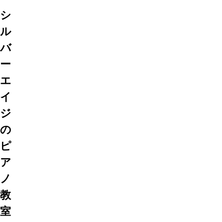
シ
ル
バ
ー
エ
イ
ジ
の
ピ
ア
ノ
教
室