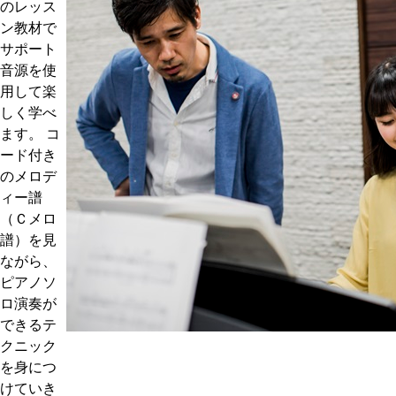
のレッス
ン教材で
サポート
音源を使
用して楽
しく学べ
ます。 コ
ード付き
のメロデ
ィー譜
（Ｃメロ
譜）を見
ながら、
ピアノソ
ロ演奏が
できるテ
クニック
を身につ
けていき