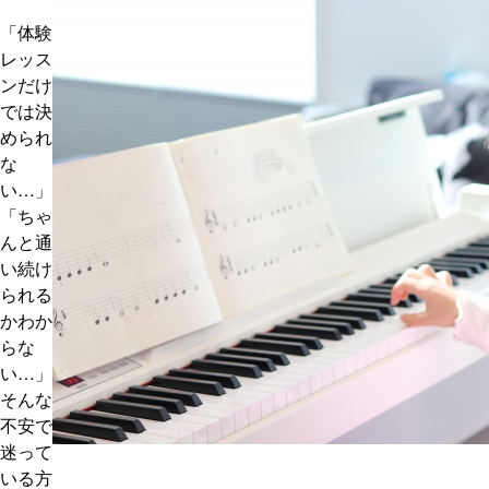
「体験
レッス
ンだけ
では決
められ
な
い…」
「ちゃ
んと通
い続け
られる
かわか
らな
い…」
そんな
不安で
迷って
いる方