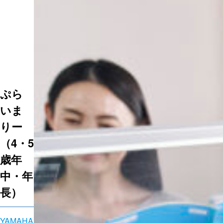
ぷら
いま
りー
（4・5
歳年
中・年
長）
YAMAHA